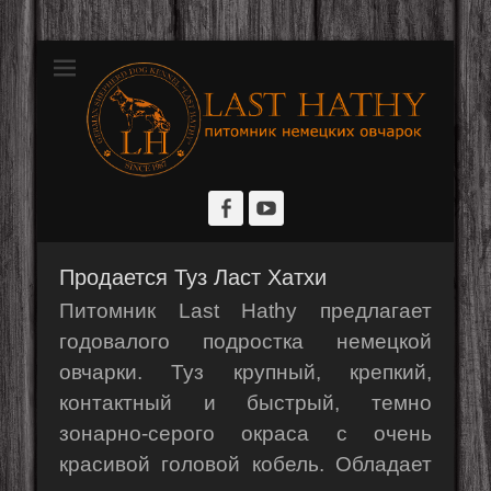
Розплідник німецьких вівчарок
Last Hathy
Facebook
YouTube
Продается Туз Ласт Хатхи
Питомник Last Hathy предлагает
годовалого подростка немецкой
овчарки. Туз крупный, крепкий,
контактный и быстрый, темно
зонарно-серого окраса с очень
красивой головой кобель. Обладает