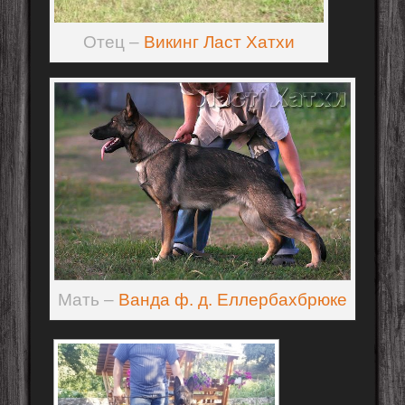
Отец –
Викинг Ласт Хатхи
Мать –
Ванда ф. д. Еллербахбрюке