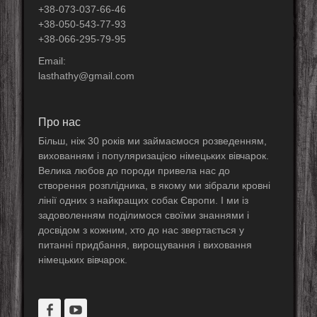
+38-073-037-66-46
+38-050-543-77-93
+38-066-295-79-95
Email:
lasthathy@gmail.com
Про нас
Більш, ніж 30 років ми займаємося розведенням,
вихованням і популяризацією німецьких вівчарок.
Велика любов до породи привела нас до
створення розплідника, в якому ми зібрали кровні
лінії одних з найкращих собак Європи. І ми із
задоволенням поділимося своїми знаннями і
досвідом з кожним, хто до нас звертається у
питанні придбання, вирощування і виховання
німецьких вівчарок.
Facebook
YouTube