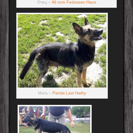
Отец –
Ali vom Fedoseev Haus
Мать –
Panda Last Hathy