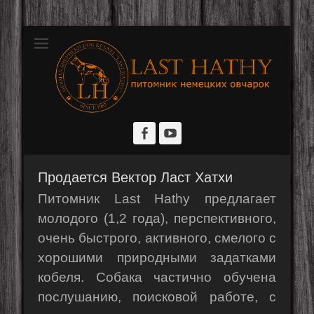
Розплідник німецьких вівчарок
Last Hathy
Facebook
YouTube
Продается Вектор Ласт Хатхи
Питомник Last Hathy предлагает
молодого (1,2 года), перспективного,
очень быстрого, активного, смелого с
хорошими природными задатками
кобеля. Собака частично обучена
послушанию, поисковой работе, с