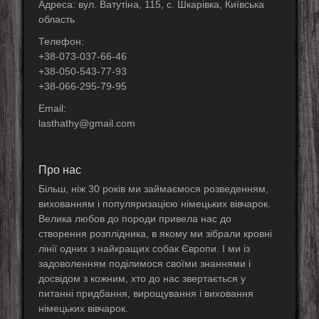
Адреса: вул. Ватутіна, 115, с. Шкарівка, Київська
область
Телефон:
+38-073-037-66-46
+38-050-543-77-93
+38-066-295-79-95
Email:
lasthathy@gmail.com
Про нас
Більш, ніж 30 років ми займаємося розведенням,
вихованням і популяризацією німецьких вівчарок.
Велика любов до породи привела нас до
створення розплідника, в якому ми зібрали кровні
лінії одних з найкращих собак Європи. І ми із
задоволенням поділимося своїми знаннями і
досвідом з кожним, хто до нас звертається у
питанні придбання, вирощування і виховання
німецьких вівчарок.