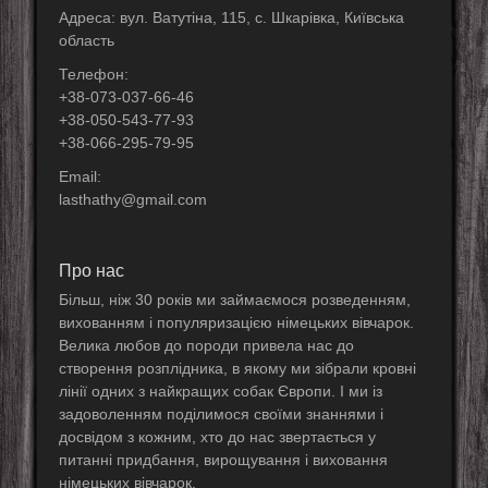
Адреса: вул. Ватутіна, 115, с. Шкарівка, Київська
область
Телефон:
+38-073-037-66-46
+38-050-543-77-93
+38-066-295-79-95
Email:
lasthathy@gmail.com
Про нас
Більш, ніж 30 років ми займаємося розведенням,
вихованням і популяризацією німецьких вівчарок.
Велика любов до породи привела нас до
створення розплідника, в якому ми зібрали кровні
лінії одних з найкращих собак Європи. І ми із
задоволенням поділимося своїми знаннями і
досвідом з кожним, хто до нас звертається у
питанні придбання, вирощування і виховання
німецьких вівчарок.