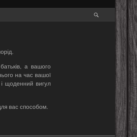
Search
орід.
 батьків, а вашого
ього на час вашої
я і щоденний вигул
для вас способом.