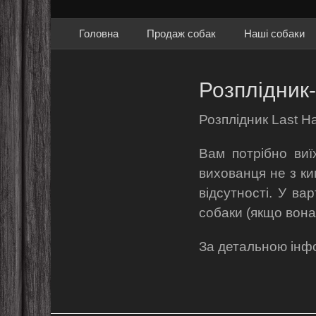
Primary Menu
Skip
Головна
Продаж собак
Наші собаки
to
content
Розплідник-
Розплідник Last H
Вам потрібно виїх
вихованця не з к
відсутності. У ва
собаки (якщо вона
За детальною інфо