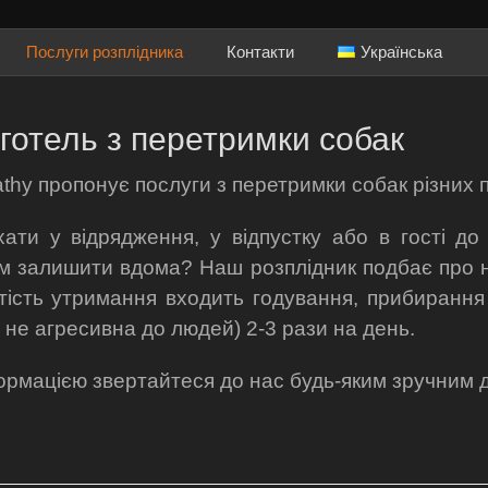
Послуги розплідника
Контакти
Українська
готель з перетримки собак
athy пропонує послуги з перетримки собак різних п
ати у відрядження, у відпустку або в гості до
им залишити вдома? Наш розплідник подбає про н
ртість утримання входить годування, прибиранн
 не агресивна до людей) 2-3 рази на день.
рмацією звертайтеся до нас будь-яким зручним 