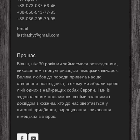
+38-073-037-66-46
+38-050-543-77-93
+38-066-295-79-95
Email:
lasthathy@gmail.com
Про нас
Більш, ніж 30 років ми займаємося розведенням,
вихованням і популяризацією німецьких вівчарок.
Велика любов до породи привела нас до
створення розплідника, в якому ми зібрали кровні
лінії одних з найкращих собак Європи. І ми із
задоволенням поділимося своїми знаннями і
досвідом з кожним, хто до нас звертається у
питанні придбання, вирощування і виховання
німецьких вівчарок.
Facebook
YouTube