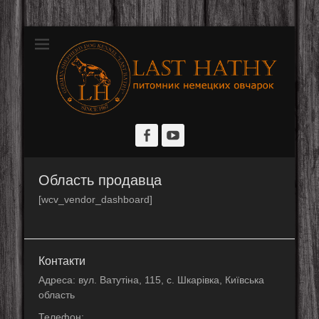
Розплідник німецьких вівчарок
Last Hathy
Facebook
YouTube
Область продавца
[wcv_vendor_dashboard]
Контакти
Адреса: вул. Ватутіна, 115, с. Шкарівка, Київська
область
Телефон: